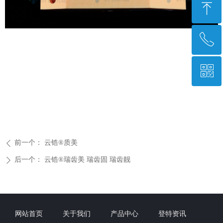
ꁸ
ꂅ
回到顶部
ꀥ
028-85678745
微信二维码
前一个：
云锆®质美
ꄴ
后一个：
云锆®瑞齿美 瑞齿固 瑞齿靓
ꄲ
网站首页
关于我们
产品中心
登特资讯