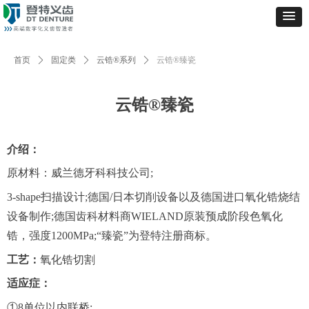
首页
ꄲ
固定类
ꄲ
云锆®系列
ꄲ
云锆®臻瓷
云锆®臻瓷
介绍：
原材料：威兰德牙科科技公司;
3-shape扫描设计;德国/日本切削设备以及德国进口氧化锆烧结
设备制作;德国齿科材料商WIELAND原装预成阶段色氧化
锆，强度1200MPa;“臻瓷”为登特注册商标。
工艺：
氧化锆切割
适应症：
①8单位以内联桥;