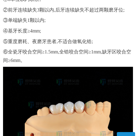
②前牙连续缺失3颗以内,后牙连续缺失不超过两颗磨牙位;
③单端缺失1颗以内;
④基牙长度≥4mm;
⑤重度磨耗、夜磨牙患者,不适合做氧化锆;
⑥全瓷牙咬合空间≥1.5mm,全锆咬合空间≥1mm,缺牙区咬合空
间≥6mm。