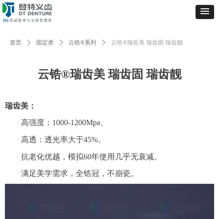
首页
ꄲ
固定类
ꄲ
云锆®系列
ꄲ
云锆®瑞齿美 瑞齿固 瑞齿靓
云锆®瑞齿美 瑞齿固 瑞齿靓
瑞齿美：
高强度：1000-1200Mpa、
·
高透：透光率大于45%。
·
抗老化优越，模拟60年使用几乎无衰减。
·
满足美学需求，全锆冠，不崩瓷。
·