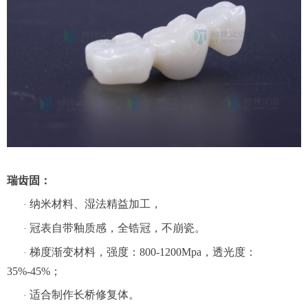
瑞齿固：
纳米材料、湿法精益加工，
·
冠表自带釉质感，全锆冠，不崩瓷。
·
梯度渐变材料，强度：800-1200Mpa，透光度：
·
35%-45%；
适合制作长桥修复体。
·