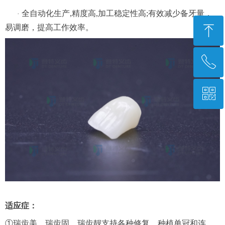
全自动化生产,精度高,加工稳定性高;有效减少备牙量，
·
ꁸ
易调磨，提高工作效率。
ꂅ
回到顶部
ꀥ
028-85678745
微信二维码
适应症：
①瑞齿美、瑞齿固、瑞齿靓支持各种修复、种植单冠和连