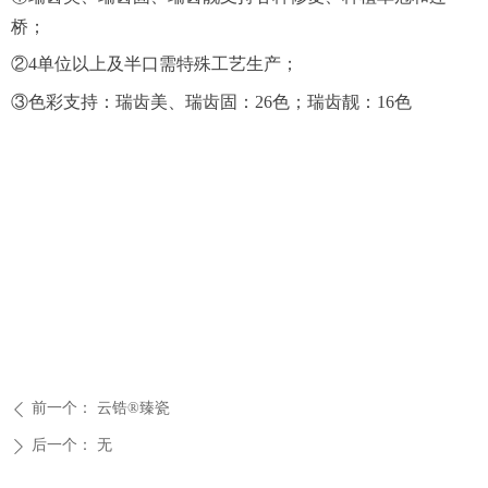
桥；
②4单位以上及半口需特殊工艺生产；
③色彩支持：瑞齿美、瑞齿固：26色；瑞齿靓：16色
前一个：
云锆®臻瓷
ꄴ
后一个：
无
ꄲ