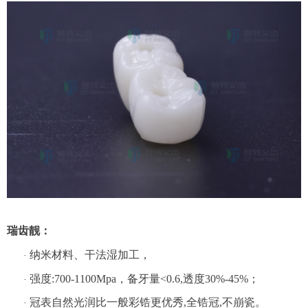
瑞齿靓：
纳米材料、干法湿加工，
·
强度:700-1100Mpa，备牙量<0.6,透度30%-45%；
·
冠表自然光润比一般彩锆更优秀,全锆冠,不崩瓷。
·