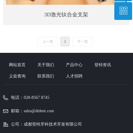
ꀥ
028-85678745
3D激光钛合金⽀架
微信二维码
上一页
1
下一页
网站首页
关于我们
产品中心
登特资讯
义齿查询
联系我们
人才招聘
电话：
028-8567 8745
邮箱：
sales@dtdent.com
公司：
成都登特⽛科技术开发有限公司