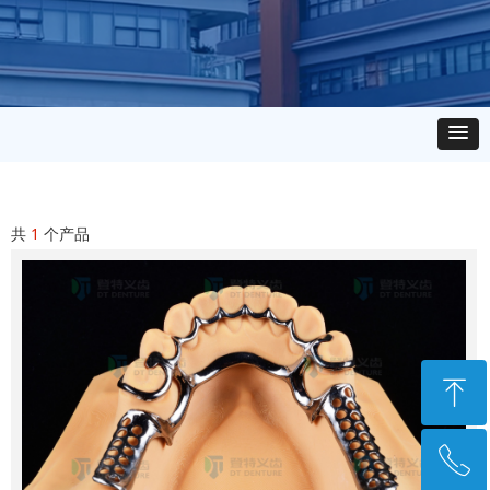
共
1
个产品
ꁸ
ꂅ
回到顶部