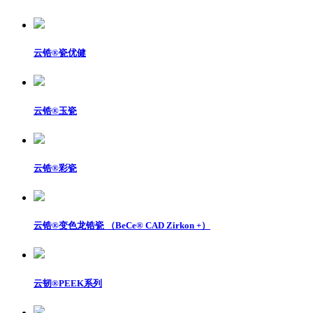
云锆®瓷优健
云锆®玉瓷
云锆®彩瓷
云锆®变色龙锆瓷 （BeCe® CAD Zirkon +）
云韧®PEEK系列