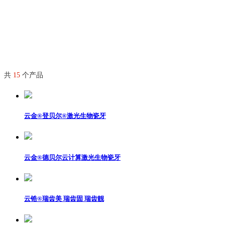
义齿查询
集团资源
活动类
新闻资讯
联系我们
种植类
视频中心
共
15
个产品
人才招聘
正畸类
云金®登贝尔®激光生物瓷牙
美学类
云金®德贝尔云计算激光生物瓷牙
云锆®瑞齿美 瑞齿固 瑞齿靓