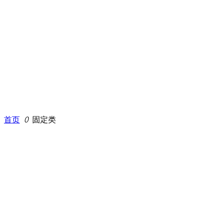
产品中心
首页
ꀅ
简体中文
天齐增材3D打印技术、材料和设备的牙科应用旗
关于我们
简体中
国内具有较大规模及影响力的高端义齿制造商
首页
文
ꄲ
固定类
English
产品中心
公司简介
登特资讯
荣誉成果
固定类